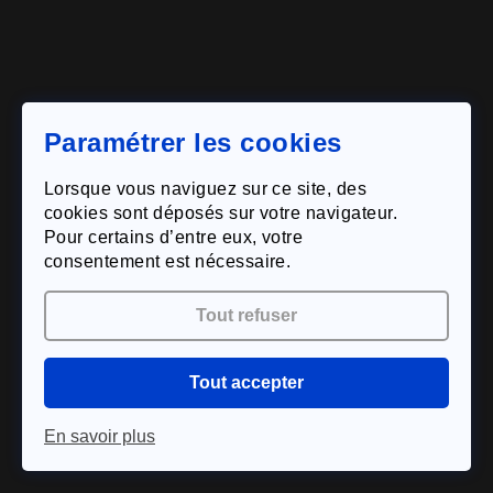
Paramétrer les cookies
Lorsque vous naviguez sur ce site, des
cookies sont déposés sur votre navigateur.
Pour certains d’entre eux, votre
L'appellation
consentement est nécessaire.
Notre histoire
Tout refuser
Maison des vins
Tout accepter
Notre savoir-faire
En savoir plus
Nous contacter