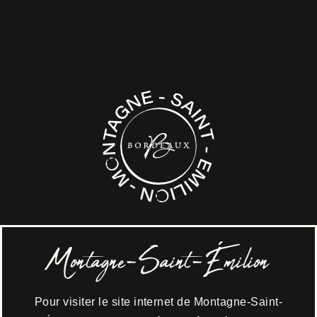
L’intégralité de cette vendange est vinifiée
uniquement en cuves béton et fibre. Le bois
intervient un peu plus tard, lors de l’élevage en
barriques de chêne français durant une période
de 12 à 15 mois. Quant au soufre, on l’utilise
seulement après fermentation malolactique et
mise en bouteille. De ce processus minutieux
découlent des vins qui incarnent parfaitement les
valeurs de la propriété : partage et convivialité.
Montagne-Saint-Émilion
Le château en
Pour visiter le site internet de Montagne-Saint-