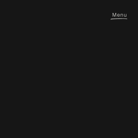
Menu
Château Jura Plaisance