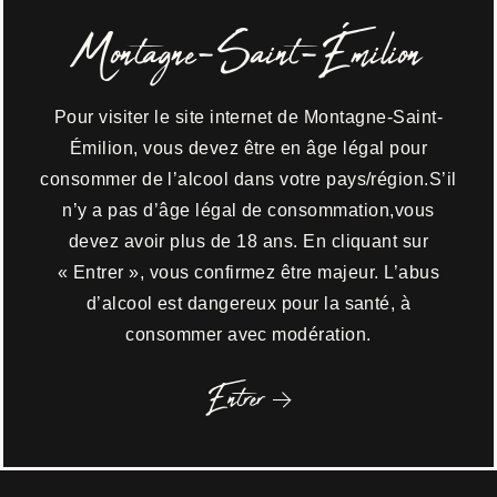
résumé
Montagne-Saint-Émilion
Pour visiter le site internet de Montagne-Saint-
Responsable
Émilion, vous devez être en âge légal pour
consommer de l’alcool dans votre pays/région.S’il
n’y a pas d’âge légal de consommation,vous
Frédéric Van der Kelen
devez avoir plus de 18 ans. En cliquant sur
« Entrer », vous confirmez être majeur. L’abus
Maître de chai
d’alcool est dangereux pour la santé, à
consommer avec modération.
Entrer
Christophe Poudret
Maître culture