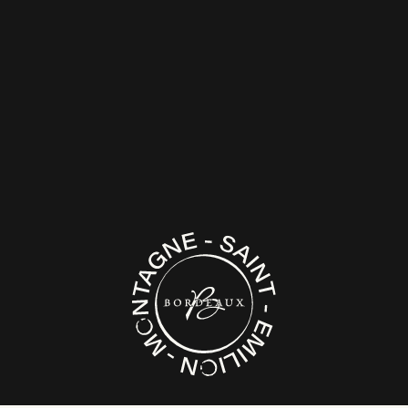
La cuverie traditionnelle est utilisée en stockage
au moment des vendanges. La propriété mêle
cuves béton et cuves inox thermorégulées. Une
fois vinifiées, les cuvées sont élevées à la fois en
cuves et en barriques, avec une part de fûts neufs
renouvelée régulièrement. Cela permet
d’atteindre un bel équilibre et de valoriser le vin
sans trop le marquer par le bois.
Le château en