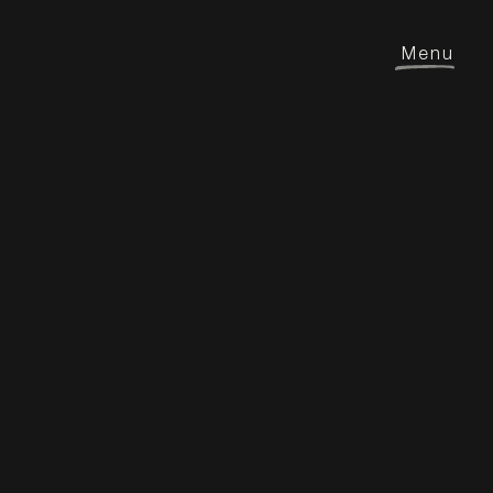
Menu
Château La Grande Barde