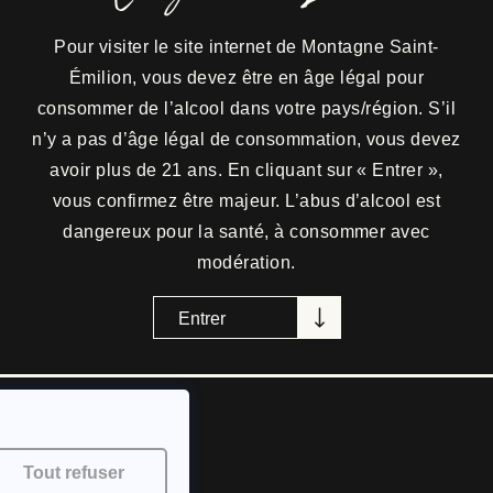
 histoire
Maison des vins
Notre savoir-fa
Pour visiter le site internet de Montagne-Saint-
Pour visiter le site internet de Montagne Saint-
Émilion, vous devez être en âge légal pour
Émilion, vous devez être en âge légal pour
consommer de l’alcool dans votre pays/région.S’il
consommer de l’alcool dans votre pays/région. S’il
n’y a pas d’âge légal de consommation,vous devez
n’y a pas d’âge légal de consommation, vous devez
ion -
Tous droits réservés - Photographies ©Philippe Roy -
Mentions Légales -
Politiq
avoir plus de 18 ans. En cliquant sur « Entrer »,
avoir plus de 21 ans. En cliquant sur « Entrer »,
vous confirmez être majeur. L’abus d’alcool est
vous confirmez être majeur. L’abus d’alcool est
dangereux pour la santé, à consommer avec
dangereux pour la santé, à consommer avec
’ABUS D’ALCOOL EST DANGEREUX POUR LA SANTÉ • À CONSOMMER AVEC MODÉRATI
modération.
modération.
Entrer
Tout refuser