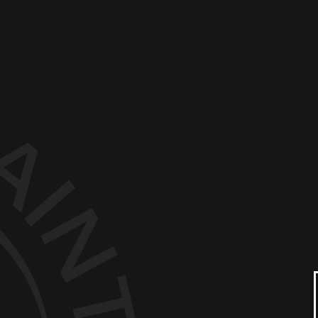
This is my archive
bar
Château Franc Baudron
Château Haut-Goujon