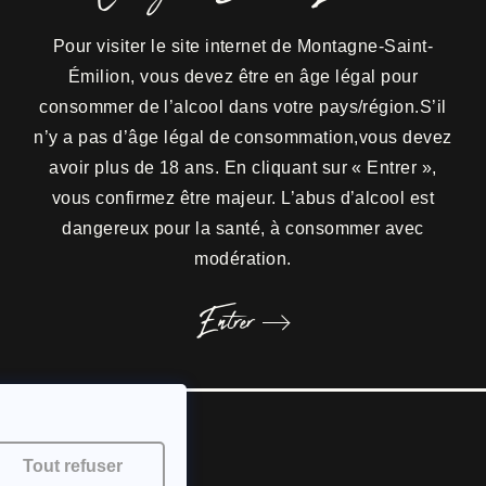
Pour visiter le site internet de Montagne-Saint-
Émilion, vous devez être en âge légal pour
consommer de l’alcool dans votre pays/région.S’il
n’y a pas d’âge légal de consommation,vous devez
avoir plus de 18 ans. En cliquant sur « Entrer »,
vous confirmez être majeur. L’abus d’alcool est
 histoire
Maison des vins
Notre savoir-fa
dangereux pour la santé, à consommer avec
modération.
Entrer
ion -
Tous droits réservés - Photographies ©Philippe Roy -
Mentions Légales -
Politiq
’ABUS D’ALCOOL EST DANGEREUX POUR LA SANTÉ • À CONSOMMER AVEC MODÉRATI
Tout refuser